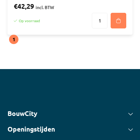
€42,29
incl. BTW
Op voorraad
1
BouwCity
Openingstijden