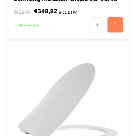
€348,82
€622,91
incl. BTW
Op voorraad