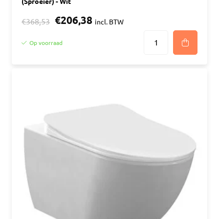
(Sproeier) - Wit
€206,38
€368,53
incl. BTW
Op voorraad