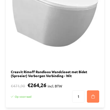
Creavit Rimoff Randloos Wandcloset met Bidet
(Sproeier) Verborgen Verbinding - Wit
€264,26
€471,90
incl. BTW
Op voorraad