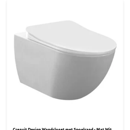
Creavit Design Wandcloset met Spoelrand - Mat Wit