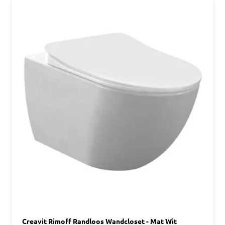
Creavit Rimoff Randloos Wandcloset - Mat Wit