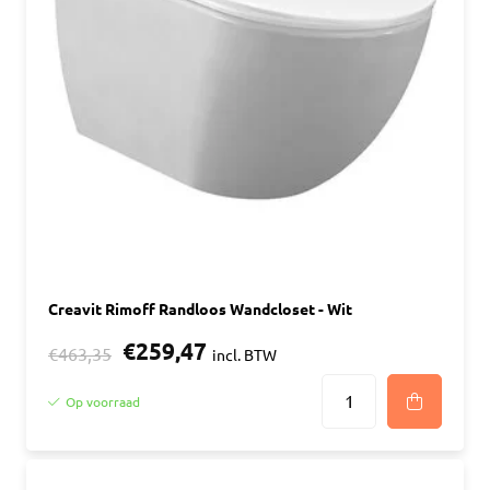
Creavit Rimoff Randloos Wandcloset - Wit
€259,47
€463,35
incl. BTW
Op voorraad