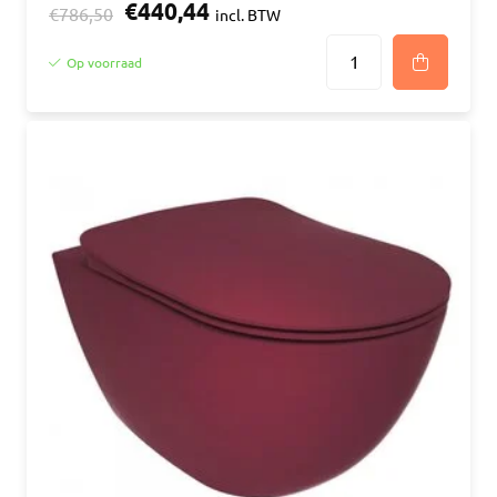
€440,44
€786,50
incl. BTW
Op voorraad