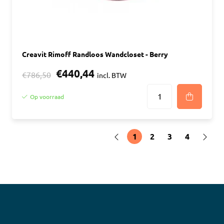
Creavit Rimoff Randloos Wandcloset - Berry
€440,44
€786,50
incl. BTW
Op voorraad
1
2
3
4