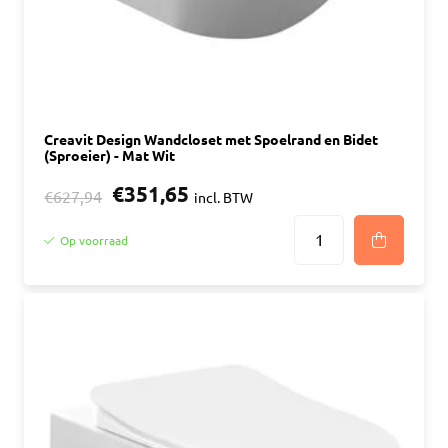
Creavit Design Wandcloset met Spoelrand en Bidet
(Sproeier) - Mat Wit
€351,65
€627,94
incl. BTW
Op voorraad