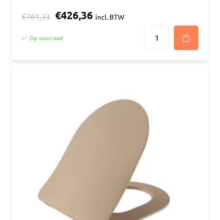
€426,36
€761,33
incl. BTW
Op voorraad