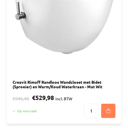
Creavit Rimoff Randloos Wandcloset met Bidet
(Sproeier) en Warm/Koud Waterkraan - Mat Wit
€529,98
€946,40
incl. BTW
Op voorraad