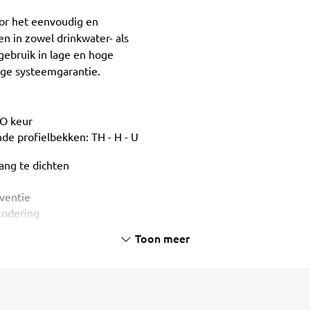
oor het eenvoudig en
 in zowel drinkwater- als
 gebruik in lage en hoge
rige systeemgarantie.
MO keur
nde profielbekken: TH - H - U
ng te dichten
eventie
rcodering
isen van de Europesche
Toon meer