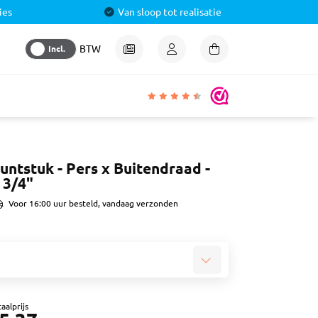
ies
Van sloop tot realisatie
Incl.
BTW
igheden
untstuk - Pers x Buitendraad -
 3/4"
lmiddel
 &
Voor 16:00 uur besteld, vandaag verzonden
aal
ren
& Pluggen
aalprijs
luggen