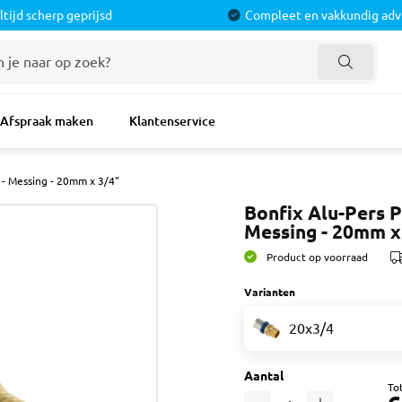
ltijd scherp geprijsd
Compleet en vakkundig adv
doorsmateriaal
Verf
Verf Benod
Afspraak maken
Klantenservice
roducten
Latex & Muurverven
Afdekken
pers
Lak & Grondverven
Tapes
 - Messing - 20mm x 3/4"
imers
Voorstrijkmiddel
Rollers
ofielen
Spuitbus
Bonfix Alu-Pers P
Kwasten
Messing - 20mm x
nd
Schoonmaak & Reinigen
Plamuur & Vu
isters
Schuurpapier
Product op voorraad
Schuurmateri
Varianten
Verf Toebeho
20x3/4
 Toebehoren
Tegelverwerking
Schroeven 
 & Mortel
Tegelprofielen
Schroeven
Aantal
Tot
tie
Dorpels
Universele P