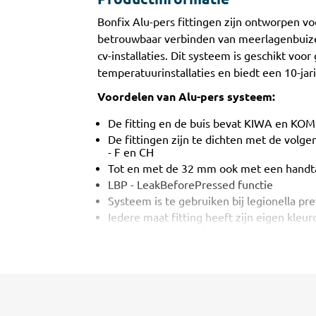
​Bonfix Alu-pers fittingen zijn ontworpen v
betrouwbaar verbinden van meerlagenbuizen
cv-installaties. Dit systeem is geschikt voor
temperatuurinstallaties en biedt een 10-ja
Voordelen van Alu-pers systeem:
De fitting en de buis bevat KIWA en KO
De fittingen zijn te dichten met de volge
- F en CH
Tot en met de 32 mm ook met een handta
LBP - LeakBeforePressed functie
Systeem is te gebruiken bij legionella pr
Iedere maat fitting heeft zijn eigen kleu
De fittingen en de buis voldoen aan de e
UBA-list
Alle draden zijn conisch uitgevoerd