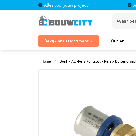
Alles voor jouw project
A
Stuka
Bekijk ons assortiment
Outlet
Bouwmaterialen
Stuc P
Stuclo
Laminaat
Home
Bonfix Alu-Pers Puntstuk - Pers x Buitendraad
Stucpr
Tegels
Stucpr
Gaasba
Badkamermeubels
Sierple
Douches
Kranen
Tegel
Toilet
Cement
Egalisa