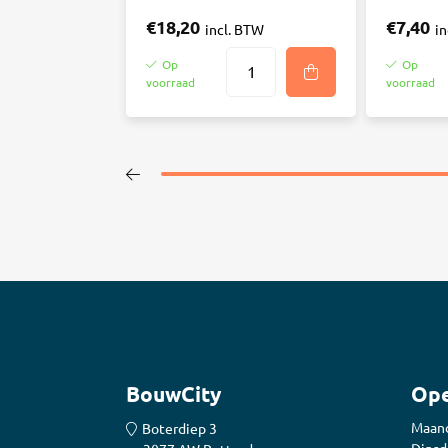
€18,20
€7,40
incl. BTW
i
Op
Op
voorraad
voorraad
BouwCity
Ope
Maan
Boterdiep 3