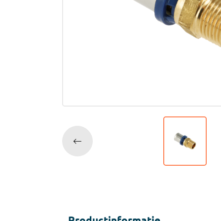
Accessoires
Tegell
Voegm
Baden
Wandpanelen
Trap
Kit
Acryla
Radiatoren
Silicon
Montag
Installatiemateriaal
Finishe
Toebeh
Elektra
Gereedschap
Productinformatie