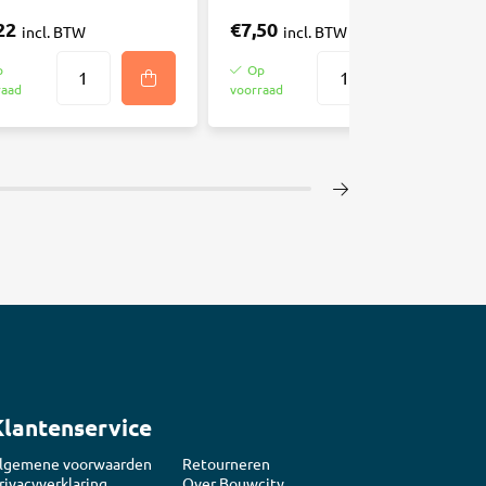
22
€7,50
incl. BTW
incl. BTW
p
Op
raad
voorraad
Klantenservice
lgemene voorwaarden
Retourneren
rivacyverklaring
Over Bouwcity