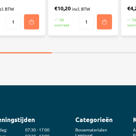
€10,20
€4,
ncl. BTW
incl. BTW
Op
O
voorraad
voor
ningstijden
Categorieën
dag:
07:30 - 17:00
Bouwmaterialen
A
Laminaat
P