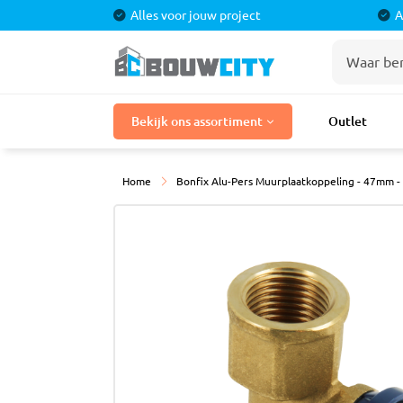
Alles voor jouw project
A
Stuka
Bekijk ons assortiment
Outlet
Bouwmaterialen
Stuc P
Stuclo
Laminaat
Home
Bonfix Alu-Pers Muurplaatkoppeling - 47mm - 
Stucpr
Tegels
Stucpr
Gaasba
Badkamermeubels
Sierple
Douches
Kranen
Tegel
Toilet
Cement
Egalisa