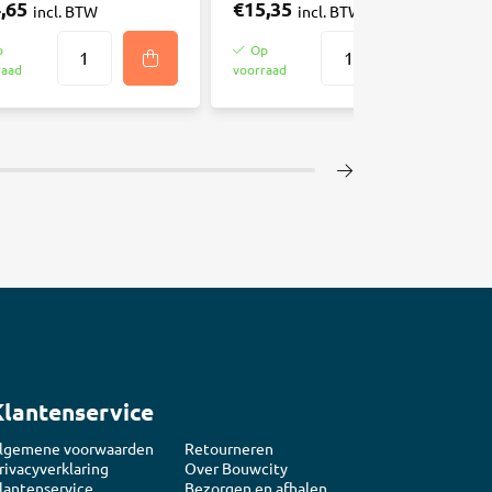
,65
€15,35
incl. BTW
incl. BTW
p
Op
raad
voorraad
Klantenservice
lgemene voorwaarden
Retourneren
rivacyverklaring
Over Bouwcity
lantenservice
Bezorgen en afhalen