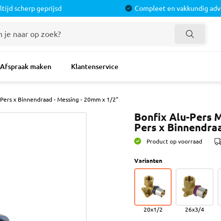
ltijd scherp geprijsd
Compleet en vakkundig adv
doorsmateriaal
Verf
Verf Benod
Afspraak maken
Klantenservice
roducten
Latex & Muurverven
Afdekken
pers
Lak & Grondverven
Tapes
Pers x Binnendraad - Messing - 20mm x 1/2"
imers
Voorstrijkmiddel
Rollers
ofielen
Spuitbus
Bonfix Alu-Pers 
Kwasten
Pers x Binnendraa
nd
Schoonmaak & Reinigen
Plamuur & Vu
isters
Schuurpapier
Product op voorraad
Schuurmateri
Varianten
Verf Toebeho
 Toebehoren
Tegelverwerking
Schroeven 
 & Mortel
Tegelprofielen
Schroeven
20x1/2
26x3/4
tie
Dorpels
Universele P