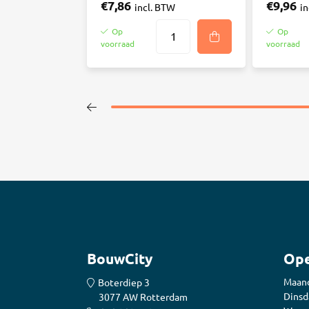
€7,86
€9,96
incl. BTW
i
Op
Op
voorraad
voorraad
BouwCity
Ope
Maan
Boterdiep 3
Dinsd
3077 AW Rotterdam