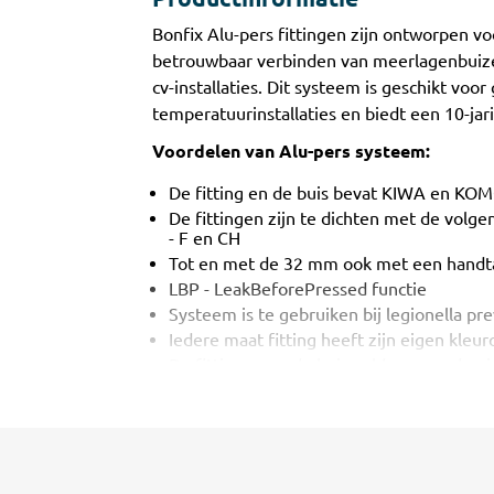
​Bonfix Alu-pers fittingen zijn ontworpen v
betrouwbaar verbinden van meerlagenbuizen
cv-installaties. Dit systeem is geschikt voor
temperatuurinstallaties en biedt een 10-ja
Voordelen van Alu-pers systeem:
De fitting en de buis bevat KIWA en KO
De fittingen zijn te dichten met de volge
- F en CH
Tot en met de 32 mm ook met een handta
LBP - LeakBeforePressed functie
Systeem is te gebruiken bij legionella pr
Iedere maat fitting heeft zijn eigen kleu
De fittingen en de buis voldoen aan de e
UBA-list
Alle draden zijn conisch uitgevoerd