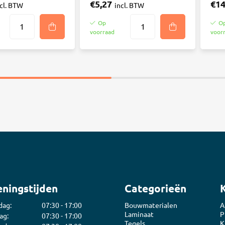
€5,27
€14
ncl. BTW
incl. BTW
Op
O
voorraad
voor
ningstijden
Categorieën
dag:
07:30 - 17:00
Bouwmaterialen
A
Laminaat
P
ag:
07:30 - 17:00
Tegels
K