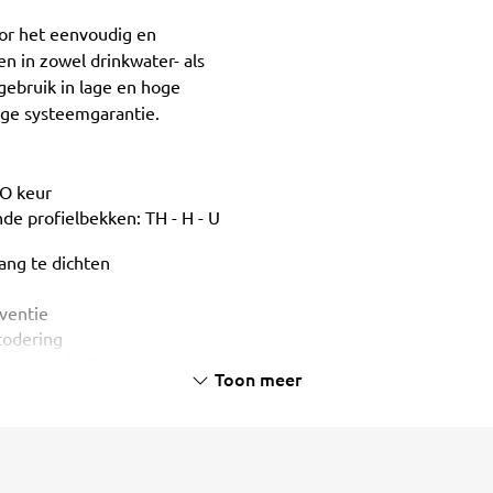
oor het eenvoudig en
 in zowel drinkwater- als
 gebruik in lage en hoge
rige systeemgarantie.
MO keur
nde profielbekken: TH - H - U
ng te dichten
eventie
rcodering
isen van de Europesche
Toon meer