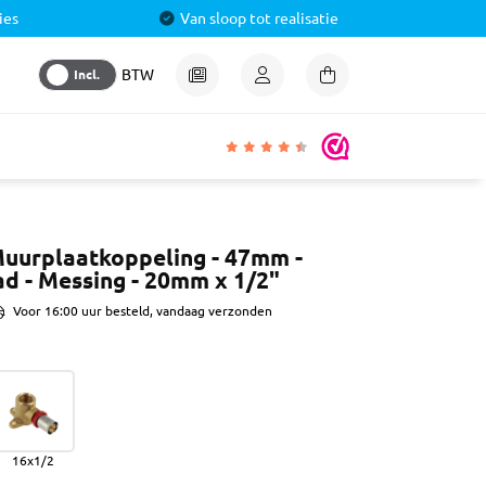
ies
Van sloop tot realisatie
Incl.
BTW
igheden
Muurplaatkoppeling - 47mm -
d - Messing - 20mm x 1/2"
lmiddel
 &
Voor 16:00 uur besteld, vandaag verzonden
aal
ren
& Pluggen
16x1/2
luggen