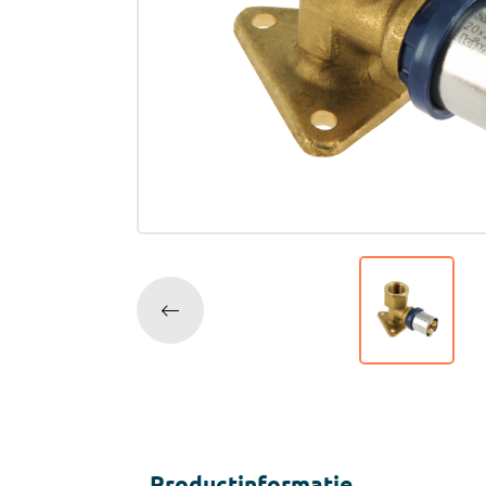
Accessoires
Tegell
Voegm
Baden
Wandpanelen
Trap
Kit
Acryla
Radiatoren
Silicon
Montag
Installatiemateriaal
Finishe
Toebeh
Elektra
Gereedschap
Productinformatie