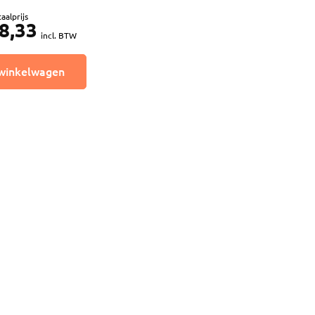
n
aalprijs
8,33
luggen
incl. BTW
materiaal
winkelwagen