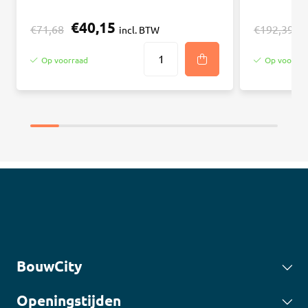
€40,15
€
€71,68
€192,39
incl. BTW
Op voorraad
Op voorraa
BouwCity
Openingstijden