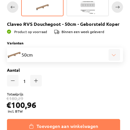
Claveo RVS Douchegoot - 50cm - Geborsteld Koper
Product op voorraad
Binnen een week geleverd
Varianten
50cm
Aantal
Totaalprijs
€180,29
€100,96
incl. BTW
Toevoegen aan winkelwagen