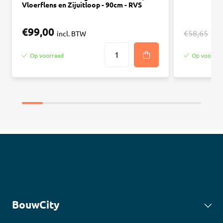
Vloerflens en Zijuitloop - 90cm - RVS
€99,00
€
€58,65
incl. BTW
Op voorraad
Op voorraa
BouwCity