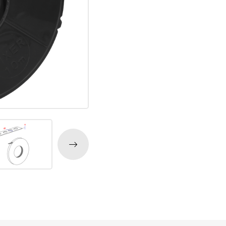
ijm
Bouwemmer
Nagelplugge
iddel
Hollewand P
Bevestigings
Diverse
Pur
atkitten
Purschuim
enkitten
PU-lijmen
ekitten
Toebehoren Pur
rs
oren Kit