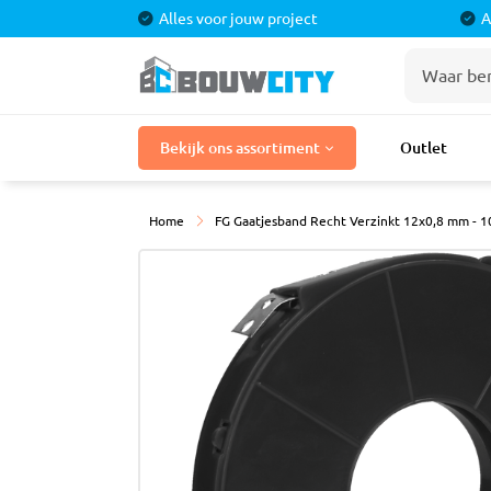
Alles voor jouw project
A
Stuka
Bekijk ons assortiment
Outlet
Bouwmaterialen
Stuc P
Stuclo
Laminaat
Home
FG Gaatjesband Recht Verzinkt 12x0,8 mm - 
Stucpr
Tegels
Stucpr
Gaasba
Badkamermeubels
Sierple
Douches
Kranen
Tegel
Toilet
Cement
Egalisa