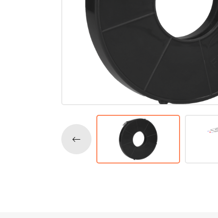
Accessoires
Tegell
Voegm
Baden
Wandpanelen
Trap
Kit
Acryla
Radiatoren
Silicon
Montag
Installatiemateriaal
Finishe
Toebeh
Elektra
Gereedschap