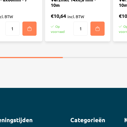
10m
10
€10,64
€10
ncl. BTW
incl. BTW
Op
O
voorraad
voor
ningstijden
Categorieën