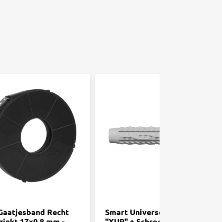
Gaatjesband Recht
Smart Universeelplug
zinkt 17x0,8 mm -
"XUP" + Schroefoog -