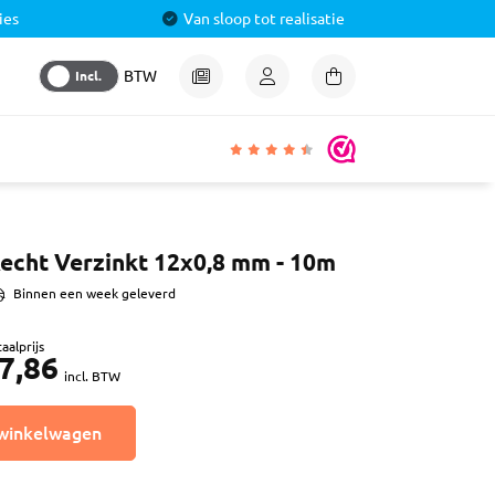
ies
Van sloop tot realisatie
Incl.
BTW
igheden
echt Verzinkt 12x0,8 mm - 10m
lmiddel
Binnen een week geleverd
 &
aal
aalprijs
7,86
ren
incl. BTW
& Pluggen
winkelwagen
luggen