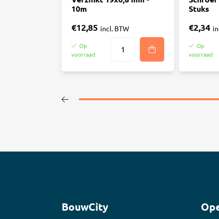
10m
Stuks
€12,85
€2,34
incl. BTW
i
Op
Op
voorraad
voorraad
BouwCity
Ope