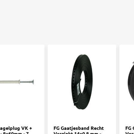
agelplug VK +
FG Gaatjesband Recht
FG 
 - 8x60mm - 7
Verzinkt 14x0,8 mm -
Ver