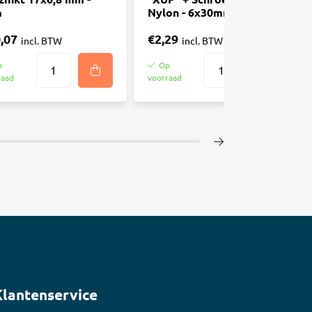
m
Nylon - 6x30mm - 6 Stuks
,07
€2,29
incl. BTW
incl. BTW
p
Op
raad
voorraad
Klantenservice