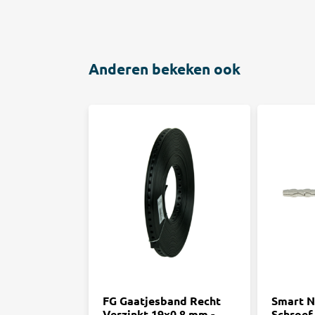
Anderen bekeken ook
FG Gaatjesband Recht
Smart N
Verzinkt 19x0,8 mm -
Schroef